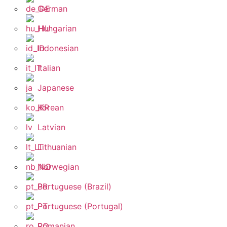
German
Hungarian
Indonesian
Italian
Japanese
Korean
Latvian
Lithuanian
Norwegian
Portuguese (Brazil)
Portuguese (Portugal)
Romanian