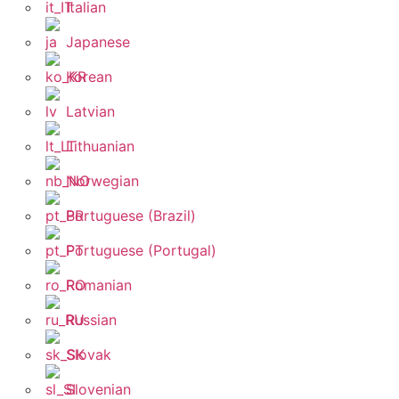
Italian
Japanese
Korean
Latvian
Lithuanian
Norwegian
Portuguese (Brazil)
Portuguese (Portugal)
Romanian
Russian
Slovak
Slovenian