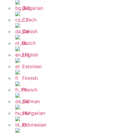
Bulgarian
Czech
Danish
Dutch
English
Estonian
Finnish
French
German
Hungarian
Indonesian