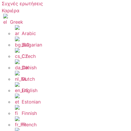
Συχνές ερωτήσεις
Καριέρα
Greek
Arabic
Bulgarian
Czech
Danish
Dutch
English
Estonian
Finnish
French