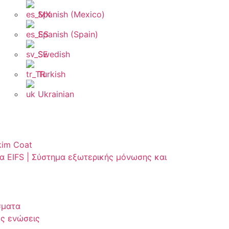
Spanish (Mexico)
Spanish (Spain)
Swedish
Turkish
Ukrainian
kim Coat
α EIFS | Σύστημα εξωτερικής μόνωσης και
σματα
ς ενώσεις