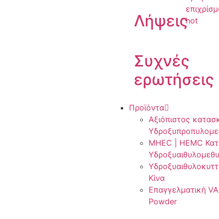
επιχρίσ
Λήψεις
hot
Συχνές
ερωτήσεις
Προϊόντα
Αξιόπιστος κατασ
Υδροξυπροπυλομε
MHEC | HEMC Κατ
Υδροξυαιθυλομεθυ
Υδροξυαιθυλοκυττ
Κίνα
Επαγγελματική VAE
Powder