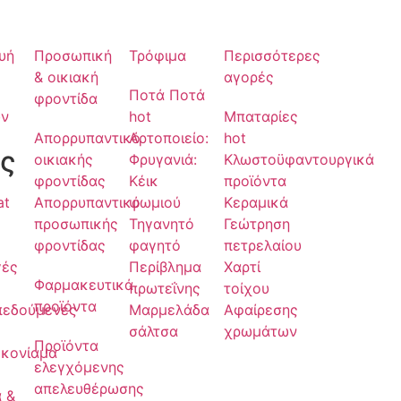
υή
Προσωπική
Τρόφιμα
Περισσότερες
& οικιακή
αγορές
Ποτά Ποτά
φροντίδα
ων
hot
Μπαταρίες
Απορρυπαντικό
Αρτοποιείο:
hot
ς
οικιακής
Φρυγανιά:
Κλωστοϋφαντουργικά
φροντίδας
Κέικ
προϊόντα
at
Απορρυπαντικό
ψωμιού
Κεραμικά
προσωπικής
Τηγανητό
Γεώτρηση
φροντίδας
φαγητό
πετρελαίου
γές
Περίβλημα
Χαρτί
Φαρμακευτικά
πρωτεΐνης
τοίχου
προϊόντα
πεδούμενες
Μαρμελάδα
Αφαίρεσης
σάλτσα
χρωμάτων
Προϊόντα
οκονίαμα
ελεγχόμενης
απελευθέρωσης
 &