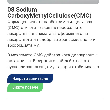
08.Sodium
CarboxyMethylCellulose(CMC)
Фармацевтичната карбоксиметилцелулоза
(CMC) е много гъвкава в пероралните
лекарства. Тя спомага за оформянето на
лекарството и подобрява храносмилането и
абсорбцията му.
В мехлемите CMC действа като дисперсант и
овлажнител. В сиропите той действа като
суспендиращ агент, емулгатор и стабилизатор.
Изпрати запитване
Вижте повече