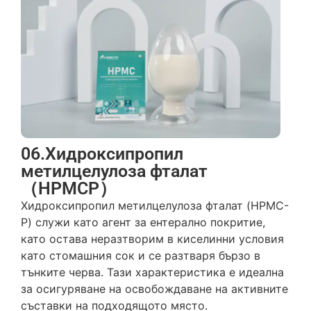
06.Хидроксипропил
метилцелулоза фталат
（HPMCP）
Хидроксипропил метилцелулоза фталат (HPMC-
P) служи като агент за ентерално покритие,
като остава неразтворим в киселинни условия
като стомашния сок и се разтваря бързо в
тънките черва. Тази характеристика е идеална
за осигуряване на освобождаване на активните
съставки на подходящото място.