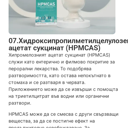
07.Хидроксипропилметилцелулозе
ацетат сукцинат (HPMCAS)
Хипромелозният ацетат сукцинат (HPMCAS)
служи като ентерично и филмово покритие за
перорални лекарства. То подобрява
разтворимостта, като остава непокътнато в
стомаха и се разтваря в червата.
Приложението може да се извърши с помощта
на триетилцитрат във водни или органични
разтвори.
HPMCAS може да се смесва с други свързващи
вещества, за да се постигне ефект на
продължително освобождаване. За