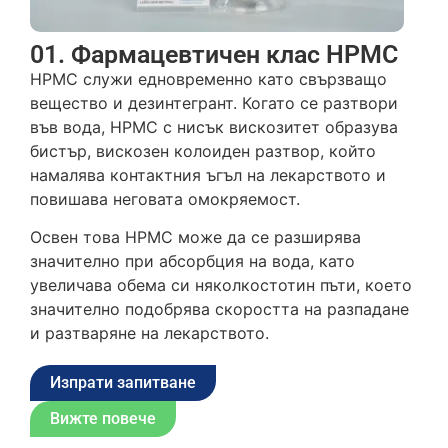
01. Фармацевтичен клас HPMC
HPMC служи едновременно като свързващо
вещество и дезинтегрант. Когато се разтвори
във вода, HPMC с нисък вискозитет образува
бистър, вискозен колоиден разтвор, който
намалява контактния ъгъл на лекарството и
повишава неговата омокряемост.
Освен това HPMC може да се разширява
значително при абсорбция на вода, като
увеличава обема си няколкостотин пъти, което
значително подобрява скоростта на разпадане
и разтваряне на лекарството.
Изпрати запитване
Вижте повече