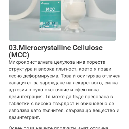
03.Microcrystalline Cellulose
(MCC)
Микрокристалната целулоза има пореста
структура и висока плътност, което я прави
лесно деформируема. Това ѝ осигурява отличен
капацитет за зареждане на лекарството, силна
адхезия в сухо състояние и ефективна
дезинтеграция. Тя може да бъде пресована в
таблетки с висока твърдост и обикновено се
използва като пълнител, свързващо вещество и
дезинтегрант.
Освен това нашите продукти имат отлична