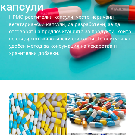
капсули
HPMC растителни капсули, често наричани
вегетариански капсули, са разработени, за да
отговорят на предпочитанията за продукти, които
не съдържат животински съставки. Те осигуряват
удобен метод за консумация на лекарства и
хранителни добавки.