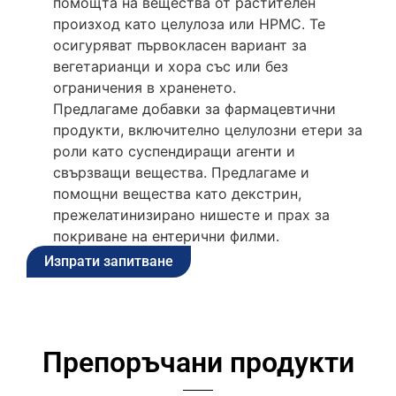
помощта на вещества от растителен
произход като целулоза или HPMC. Те
осигуряват първокласен вариант за
вегетарианци и хора със или без
ограничения в храненето.
Предлагаме добавки за фармацевтични
продукти, включително целулозни етери за
роли като суспендиращи агенти и
свързващи вещества. Предлагаме и
помощни вещества като декстрин,
прежелатинизирано нишесте и прах за
покриване на ентерични филми.
Изпрати запитване
Препоръчани продукти