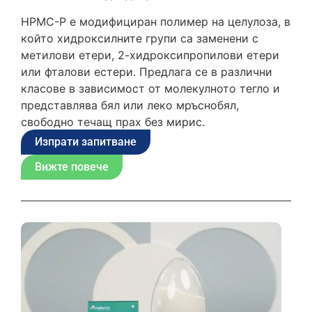
HPMC-P е модифициран полимер на целулоза, в
който хидроксилните групи са заменени с
метилови етери, 2-хидроксипропилови етери
или фталови естери. Предлага се в различни
класове в зависимост от молекулното тегло и
представлява бял или леко мръснобял,
свободно течащ прах без мирис.
Изпрати запитване
Вижте повече