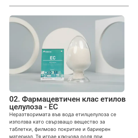
02. Фармацевтичен клас етилов
целулоза - EC
Неразтворимата във вода етилцелулоза се
използва като свързващо вещество за
таблетки, филмово покритие и бариерен
материал. Тя играе ключова роля при