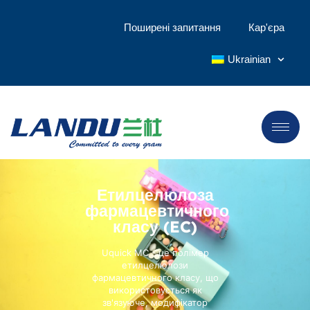
Поширені запитання
Кар'єра
Ukrainian
Етилцелюлоза
фармацевтичного
класу (EC)
Uquick MC - це полімер
етилцелюлози
фармацевтичного класу, що
використовується як
зв'язуюче, модифікатор