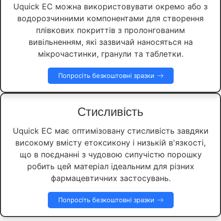
Uquick EC можна використовувати окремо або з
водорозчинними компонентами для створення
плівкових покриттів з пролонгованим
вивільненням, які зазвичай наносяться на
мікрочастинки, гранули та таблетки.
Попросіть безкоштовні зразки
Стисливість
Uquick EC має оптимізовану стисливість завдяки
високому вмісту етоксикону і низькій в'язкості,
що в поєднанні з чудовою сипучістю порошку
робить цей матеріал ідеальним для різних
фармацевтичних застосувань.
Попросіть безкоштовні зразки