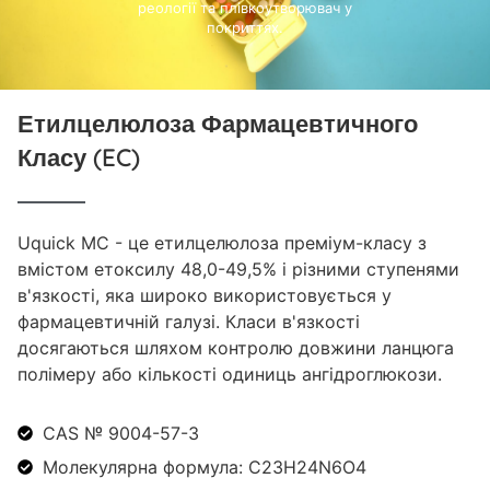
реології та плівкоутворювач у
покриттях.
Етилцелюлоза Фармацевтичного
Класу (EC)
Uquick MC - це етилцелюлоза преміум-класу з
вмістом етоксилу 48,0-49,5% і різними ступенями
в'язкості, яка широко використовується у
фармацевтичній галузі. Класи в'язкості
досягаються шляхом контролю довжини ланцюга
полімеру або кількості одиниць ангідроглюкози.
CAS № 9004-57-3
Молекулярна формула: C23H24N6O4