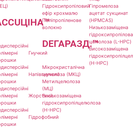
ГЕЦ)
Гідроксипропіловий
Гіпромелоза
ефір крохмалю
ацетат сукцинат
ACCU
ЦІНА
™
Поліпропіленове
(HPMCAS)
волокно
Низькозаміщена
гідроксипропілова
DE
ГАРАЗД.
™
целюлоза (L-HPC)
едисперсійні
Високозаміщена
олімерні
Гнучкий
гідроксипропілце
орошки
(H-HPC)
едисперсійні
Мікрокристалічна
олімерні
Напівгнучкий
целюлоза (МКЦ)
орошки
Метилцелюлоза
едисперсійні
(МЦ)
олімерні
Жорсткий.
Високозаміщена
орошки
гідроксипропілцелюлоза
едисперсійні
(H-HPC)
олімерні
Гідрофобний
орошки