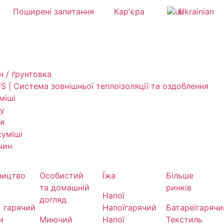
Поширені запитання
Кар'єра
Ukrainian
н / ґрунтовка
S | Система зовнішньої теплоізоляції та оздоблення
міші
су
я
уміші
чин
ництво
Особистий
Їжа
Більше
та домашній
ринків
Напої
догляд
гарячий
Напої
гарячий
Батареї
гарячи
и
Миючий
Напої
Текстиль