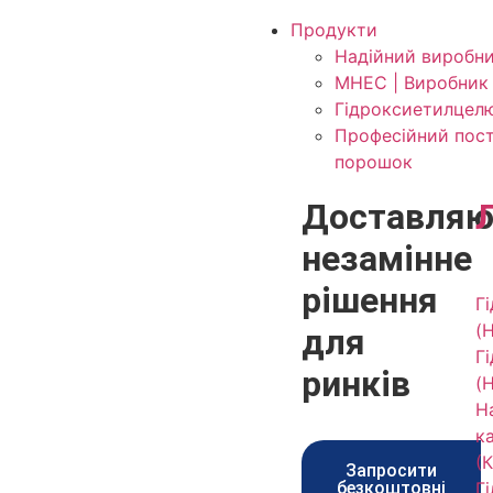
Продукти
Надійний виробн
MHEC | Виробник
Гідроксиетилцелю
Професійний пост
порошок
Доставляю
незамінне
рішення
Г
(
для
Г
ринків
(
Н
к
(
Запросити
безкоштовні
Г