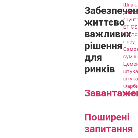
Шпакл
Забезпече
для ст
життєво
ґрунт
ETICS 
важливих
Засто
гіпсу
рішення
Самов
для
суміш
Цеме
ринків
штука
штука
Фарби
Завантаже
покри
Поширені
запитання