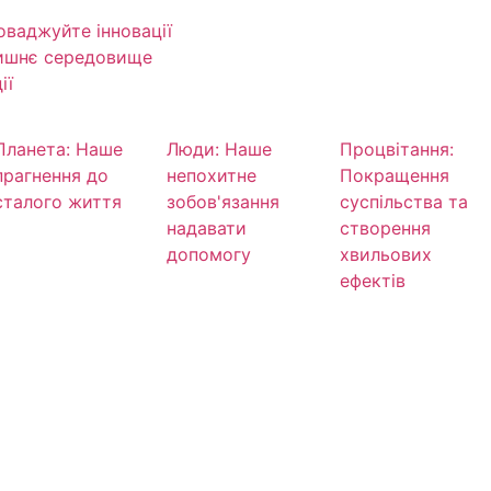
оваджуйте інновації
лишнє середовище
ії
Планета: Наше
Люди: Наше
Процвітання:
прагнення до
непохитне
Покращення
сталого життя
зобов'язання
суспільства та
надавати
створення
допомогу
хвильових
ефектів