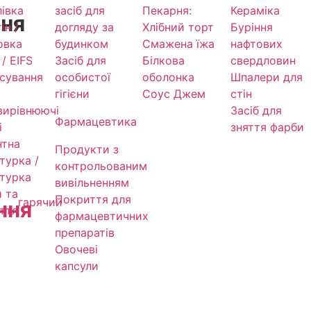
івка
засіб для
Пекарня:
Кераміка
ння
ін /
догляду за
Хлібний торт
Буріння
овка
будинком
Смажена їжа
нафтових
/ EIFS
Засіб для
Білкова
свердловин
сування
особистої
оболонка
Шпалери для
гігієни
Соус Джем
стін
ирівнюючі
Засіб для
Фармацевтика
і
зняття фарби
нтна
Продукти з
турка /
контрольованим
турка
вивільненням
 та
Покриття для
гарячий
ння
ття
фармацевтичних
препаратів
Овочеві
капсули