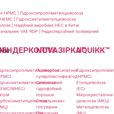
ик HPMC | Гідроксипропілметилцелюлоза
 HEMC | Гідроксиетилметилцелюлоза
лоза | Надійний виробник HEC в Китаї
ачальник VAE RDP | Редисперсійний полімерний
чи
ЛЕНДЕР
КОЛЛ
NOVA
®
ЗІРКА
UQU
™
ІКК
™
ідроксипропілметилцелюлоза
Полікарбоксилатний
Гідроксипропілме
HPMC)
суперпластифікатор
(HPMC)
ідроксиетилметилцелюлоза
Силіконовий
Етилцелюлоза
HEMC/MHEC)
гідрофобний
(EC)
атрій
порошок
Мікрокристалічна
арбоксиметилцелюлоза
Сповільнювач
целюлоза (МКЦ)
КМЦ)
гіпсування
Метилцелюлоза
ідроксиетилцелюлоза
Піногасник
(МЦ)