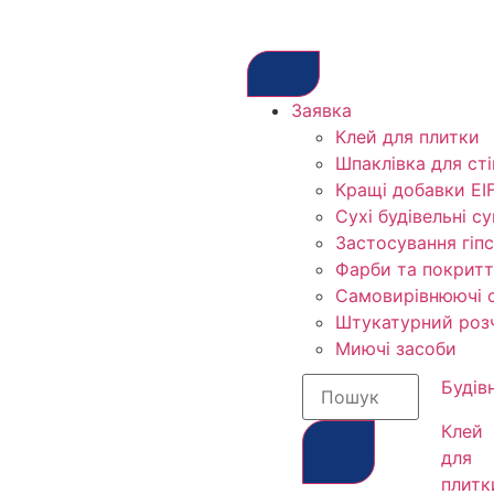
Заявка
Клей для плитки
Шпаклівка для сті
Кращі добавки EIF
Сухі будівельні су
Застосування гіп
Фарби та покритт
Самовирівнюючі с
Штукатурний роз
Миючі засоби
Будів
Клей
для
плитк