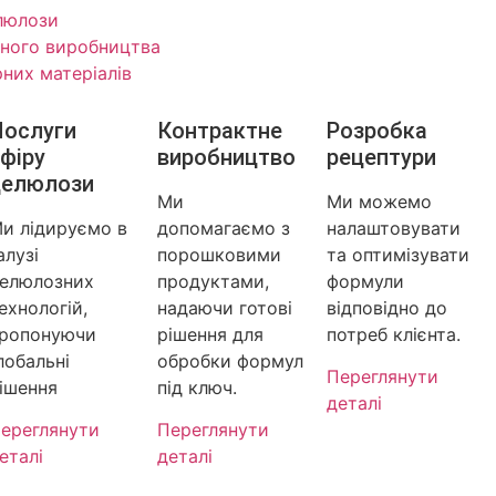
люлози
тного виробництва
рних матеріалів
Послуги
Контрактне
Розробка
фіру
виробництво
рецептури
целюлози
Ми
Ми можемо
и лідируємо в
допомагаємо з
налаштовувати
алузі
порошковими
та оптимізувати
елюлозних
продуктами,
формули
ехнологій,
надаючи готові
відповідно до
ропонуючи
рішення для
потреб клієнта.
лобальні
обробки формул
Переглянути
ішення
під ключ.
деталі
ереглянути
Переглянути
еталі
деталі