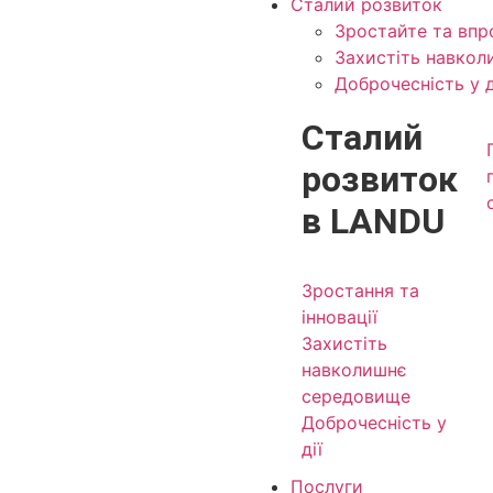
Сталий розвиток
Зростайте та впр
Захистіть навко
Доброчесність у д
Сталий
розвиток
в LANDU
Зростання та
інновації
Захистіть
навколишнє
середовище
Доброчесність у
дії
Послуги