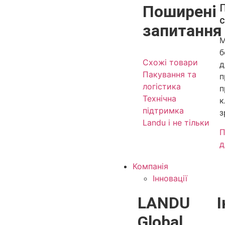
Поширені
с
запитання
М
б
Схожі товари
д
Пакування та
п
логістика
п
Технічна
к
підтримка
з
Landu і не тільки
П
д
Компанія
Інновації
LANDU
І
Global