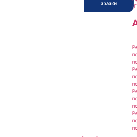
зразки
(
Р
п
п
Р
п
п
Р
п
п
Р
п
п