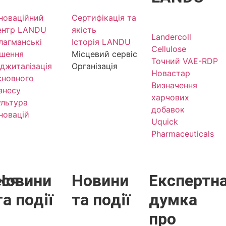
нноваційний
Сертифікація та
ентр LANDU
якість
Landercoll
лагманські
Історія LANDU
Cellulose
ішення
Місцевий сервіс
Точний VAE-RDP
іджиталізація
Організація
Новастар
сновного
Визначення
ізнесу
харчових
ультура
добавок
нновацій
Uquick
Pharmaceuticals
еся
Новини
Новини
Експертн
та події
та події
думка
про