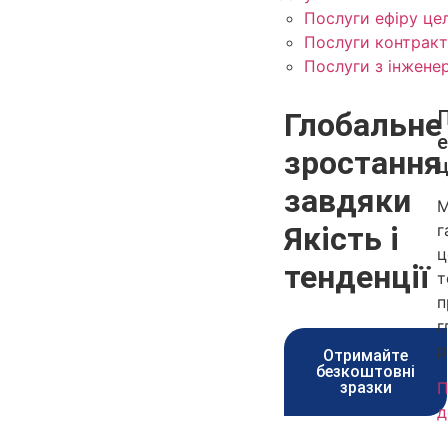
Послуги ефіру це
Послуги контрак
Послуги з інжене
Глобальне
е
зростання
завдяки
М
Якість і
г
ц
тенденції
т
п
г
р
Отримайте
безкоштовні
зразки
П
д