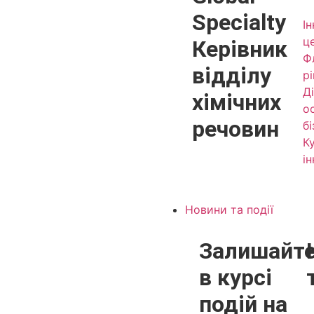
Specialty
І
ц
Керівник
Ф
відділу
р
Д
хімічних
о
речовин
б
К
і
Новини та події
Залишайт
в курсі
подій на