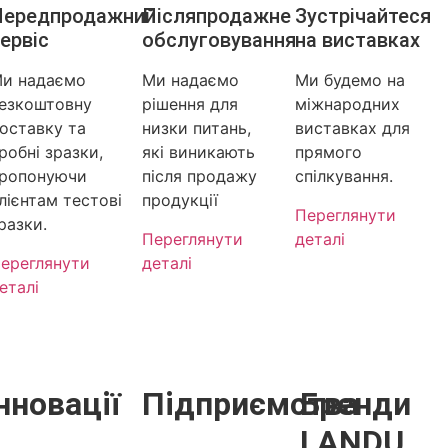
Передпродажний
Післяпродажне
Зустрічайтеся
ервіс
обслуговування
на виставках
и надаємо
Ми надаємо
Ми будемо на
езкоштовну
рішення для
міжнародних
оставку та
низки питань,
виставках для
робні зразки,
які виникають
прямого
ропонуючи
після продажу
спілкування.
лієнтам тестові
продукції
Переглянути
разки.
Переглянути
деталі
ереглянути
деталі
еталі
нновації
Підприємства
Бренди
LANDU