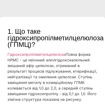
1. Що таке
гідроксипропілметилцелюлоза
(ГПМЦ)?
Гідроксипропілметилцелюлоза
Повна форма
HPMC - це неіонний алкілгідроксиалкільний
змішаний ефір целюлози, отриманий в
результаті процесів підлужування, етерифікації,
нейтралізації та омилення целюлози. Ступінь
заміщення метилу в комерційному ГПМК
коливається від 1,0 до 2,0, а середній ступінь
заміщення гідроксипропілу - від 0,1 до 1,0. Його
хімічна структура показана на рисунку.