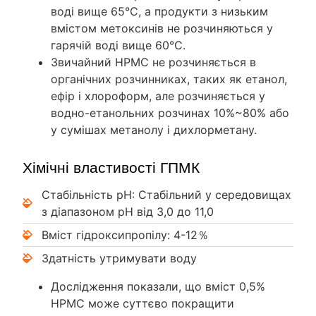
воді вище 65°C, а продукти з низьким
вмістом метоксинів не розчиняються у
гарячій воді вище 60°C.
Звичайний HPMC не розчиняється в
органічних розчинниках, таких як етанол,
ефір і хлороформ, але розчиняється у
водно-етанольних розчинах 10%~80% або
у сумішах метанолу і дихлорметану.
Хімічні властивості ГПМК
Стабільність рН: Стабільний у середовищах
з діапазоном рН від 3,0 до 11,0
Вміст гідроксипропілу: 4-12％
Здатність утримувати воду
Дослідження показали, що вміст 0,5%
HPMC може суттєво покращити