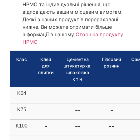
HPMC та індивідуальні рішення, що
відповідають вашим місцевим вимогам.
Деякі з наших продуктів перераховані
нижче. Ви можете отримати більше
інформації в нашому
Сторінка продукту
HPMC
Клас
Клей
Цементна
Гіпсовий
Сам
для
штукатурка,
розчин
плитки
шпаклівка
стін
K04
-
-
-
K75
-
--
--
K100