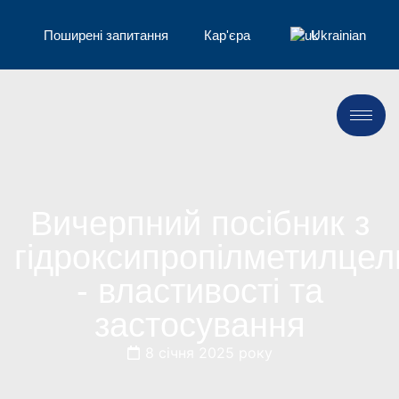
Поширені запитання
Кар'єра
Ukrainian
Вичерпний посібник з
гідроксипропілметилце
- властивості та
застосування
8 січня 2025 року