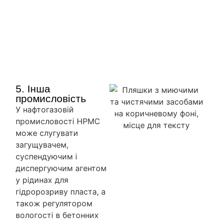
5. Інша
промисловість
У нафтогазовій
промисловості HPMC
може слугувати
загущувачем,
суспендуючим і
диспергуючим агентом
у рідинах для
гідророзриву пласта, а
також регулятором
вологості в бетонних