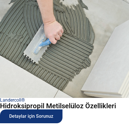
Landercoll®
Hidroksipropil Metilselüloz Özellikleri
Detaylar için Sorunuz