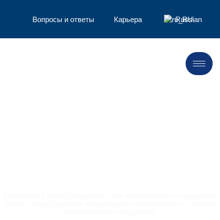
Вопросы и ответы
Карьера
Russian
Поставка основных
химических веществ на
различные рынки
Компания Landu расширяет свое присутствие на мировом
рынке, предугадывая тенденции и оперативно поставляя
качественную продукцию.