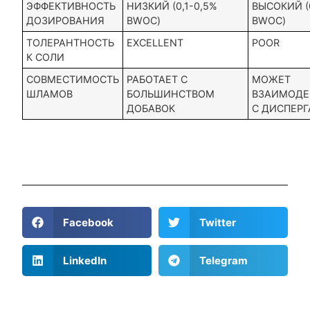
ЭФФЕКТИВНОСТЬ
НИЗКИЙ (0,1-0,5%
ВЫСОКИЙ (
ДОЗИРОВАНИЯ
BWOC)
BWOC)
ТОЛЕРАНТНОСТЬ
EXCELLENT
POOR
К СОЛИ
СОВМЕСТИМОСТЬ
РАБОТАЕТ С
МОЖЕТ
ШЛАМОВ
БОЛЬШИНСТВОМ
ВЗАИМОДЕ
ДОБАВОК
С ДИСПЕР
Facebook
Twitter
LinkedIn
Telegram