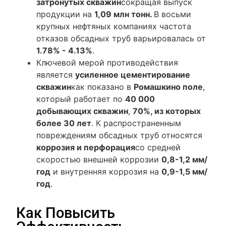
затронутых скважин
сокращая выпуск
продукции на
1,09 млн тонн.
В восьми
крупных нефтяных компаниях частота
отказов обсадных труб варьировалась от
1.78% - 4.13%
.
Ключевой мерой противодействия
является
усиленное цементирование
скважин
как показано в
Ромашкино поле
,
который работает по
40 000
добывающих скважин
,
70%, из которых
более 30 лет
. К распространенным
повреждениям обсадных труб относятся
коррозия и перфорация
со средней
скоростью внешней коррозии
0,8-1,2 мм/
год
и внутренняя коррозия на
0,9-1,5 мм/
год
.
Как Повысить