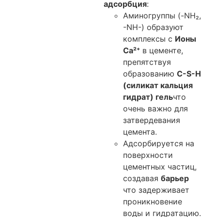
адсорбция
:
Аминогруппы (-NH₂,
-NH-) образуют
комплексы с
Ионы
Ca²⁺
в цементе,
препятствуя
образованию
C-S-H
(
силикат кальция
гидрат)
гель
что
очень важно для
затвердевания
цемента.
Адсорбируется на
поверхности
цементных частиц,
создавая
барьер
что задерживает
проникновение
воды и гидратацию.