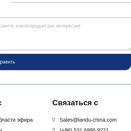
равить
с
Связаться с
области эфира
Sales@landu-china.com
ы
(+86) 531 6995 9221