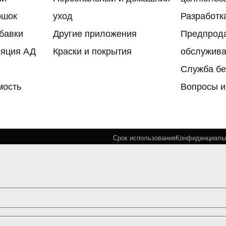
ошок
уход
Разработк
бавки
Другие приложения
Предпрод
яция АД
Краски и покрытия
обслужив
Служба бе
мость
Вопросы и
Срок использования
Конфиденциаль