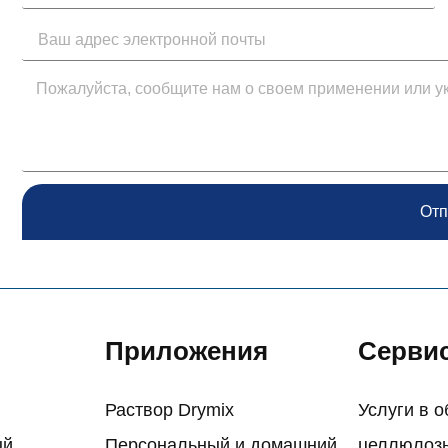
Отп
Приложения
Серви
ы
Раствор Drymix
Услуги в 
ый
Персональный и домашний
целлюлоз