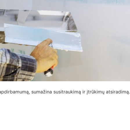
na apdirbamumą, sumažina susitraukimą ir įtrūkimų atsiradimą