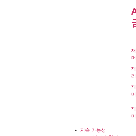
재
머
재
리
재
머
재
머
지속 가능성