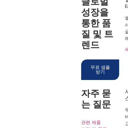
글로벌
성장을
통한
품
질 및 트
렌드
무료 샘플
받기
자주 묻
는 질문
관련 제품