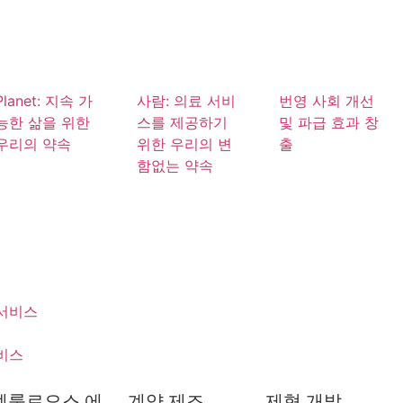
Planet: 지속 가
사람: 의료 서비
번영 사회 개선
능한 삶을 위한
스를 제공하기
및 파급 효과 창
우리의 약속
위한 우리의 변
출
함없는 약속
서비스
비스
셀룰로오스 에
계약 제조
제형 개발