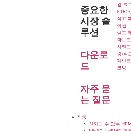
킴 코
중요한
ETICS
시장 솔
석고 
이션
루션
셀프 
파운
시멘트
다운로
링/석
페인트
드
코팅
자주 묻
는 질문
제품
신뢰할 수 있는 H
MHEC | HEMC