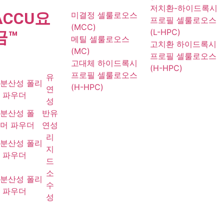
저치환-하이드록시
ACCU
요
미결정 셀룰로오스
프로필 셀룰로오스
(MCC)
(L-HPC)
금
™
메틸 셀룰로오스
고치환 하이드록시
(MC)
프로필 셀룰로오스
고대체 하이드록시
(H-HPC)
프로필 셀룰로오스
유
분산성 폴리
(H-HPC)
연
 파우더
성
분산성 폴
반유
머 파우더
연성
리
분산성 폴리
지
 파우더
드
소
분산성 폴리
수
 파우더
성