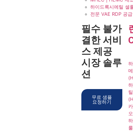
하이드록시에틸 셀룰
전문 VAE RDP 공
필수 불가
결한 서비
스 제공
시장 솔루
하
메
션
(
하
틸
무료 샘플
(
요청하기
카
오
하
룰