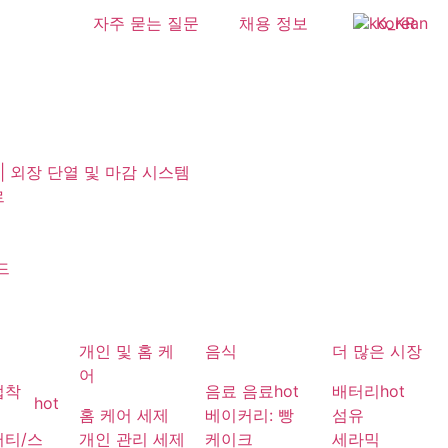
자주 묻는 질문
채용 정보
Korean
 | 외장 단열 및 마감 시스템
르
드
개인 및 홈 케
음식
더 많은 시장
어
접착
음료 음료
hot
배터리
hot
hot
홈 케어 세제
베이커리: 빵
섬유
퍼티/스
개인 관리 세제
케이크
세라믹