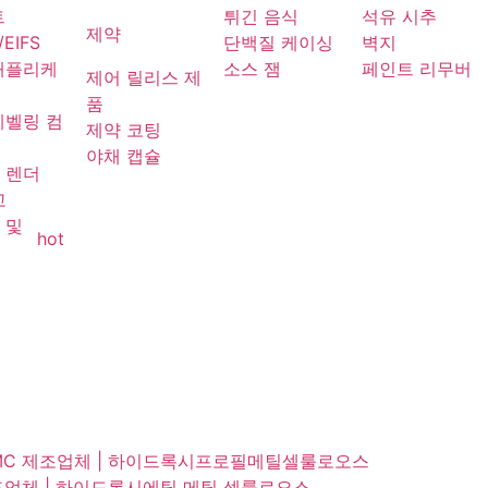
트
튀긴 음식
석유 시추
제약
/EIFS
단백질 케이싱
벽지
애플리케
소스 잼
페인트 리무버
제어 릴리스 제
품
레벨링 컴
제약 코팅
드
야채 캡슐
 렌더
고
 및
hot
PMC 제조업체 | 하이드록시프로필메틸셀룰로오스
 제조업체 | 하이드록시에틸 메틸 셀룰로오스