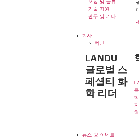
포장 및 물류
기술 지원
다
랜두 및 기타
회사
혁신
LANDU
글로벌 스
페셜티
화
L
플
학 리더
핵
지
혁
뉴스 및 이벤트