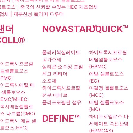
로오스 | 중국의 신뢰할 수있는 HEC 제조업체
급업체 | 재분산성 폴리머 파우더
랜더
NOVA
STAR
UQU
™
ICK
™
COLL
®
폴리카복실레이트
하이드록시프로필
고가소제
메틸셀룰로오스
이드록시프로필
실리콘 소수성 분말
(HPMC)
틸셀룰로오스
석고 리타더
에틸 셀룰로오스
HPMC)
소포제
(EC)
이드록시에틸 메
하이드록시프로필
미결정 셀룰로오스
 셀룰로오스
전분 에테르
(MCC)
HEMC/MHEC)
폴리프로필렌 섬유
메틸 셀룰로오스
복시메틸셀룰로
(MC)
스 나트륨(CMC)
DE
FINE
™
하이프로멜로스 아
이드록시 에틸 셀
세테이트 숙신산염
로오스(HEC)
(HPMCAS)