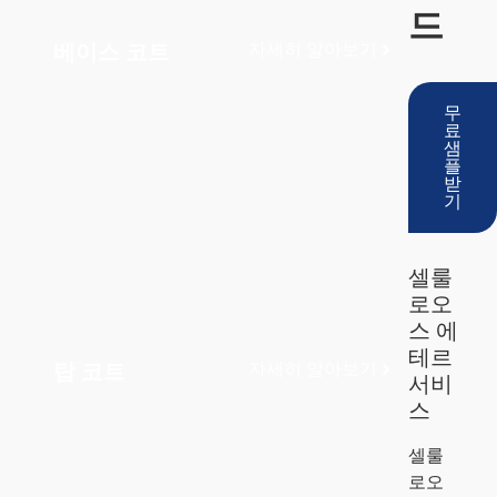
드
베이스 코트
자세히 알아보기
무
료
샘
플
받
기
셀룰
로오
스 에
테르
탑 코트
자세히 알아보기
서비
스
셀룰
로오