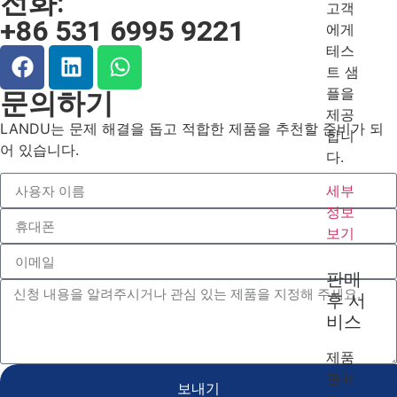
전화:
고객
+86 531 6995 9221
에게
테스
트 샘
플을
문의하기
제공
LANDU는 문제 해결을 돕고 적합한 제품을 추천할 준비가 되
합니
어 있습니다.
다.
세부
정보
보기
판매
후 서
비스
제품
판매
보내기