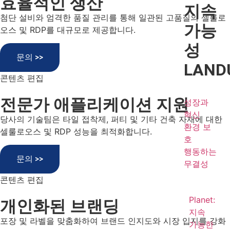
효율적인 생산
지속
첨단 설비와 엄격한 품질 관리를 통해 일관된 고품질의 셀룰로
가능
오스 및 RDP를 대규모로 제공합니다.
성
문의 >>
LAND
콘텐츠 편집
전문가 애플리케이션 지원
성장과
혁신
당사의 기술팀은 타일 접착제, 퍼티 및 기타 건축 자재에 대한
환경 보
셀룰로오스 및 RDP 성능을 최적화합니다.
호
행동하는
문의 >>
무결성
콘텐츠 편집
Planet:
개인화된 브랜딩
지속
포장 및 라벨을 맞춤화하여 브랜드 인지도와 시장 입지를 강화
가능한