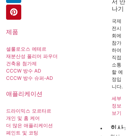
서 만
나기
국제
전시
제품
회에
참가
셀룰로오스 에테르
하여
재분산성 폴리머 파우더
직접
건축용 첨가제
소통
CCCW 방수 AD
할 예
CCCW 방수 슈퍼-AD
정입
니다.
애플리케이션
세부
정보
드라이믹스 모르타르
보기
개인 및 홈 케어
더 많은 애플리케이션
회사
페인트 및 코팅