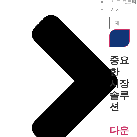
석고 모르
세제
중요
한
시장
솔루
션
다운