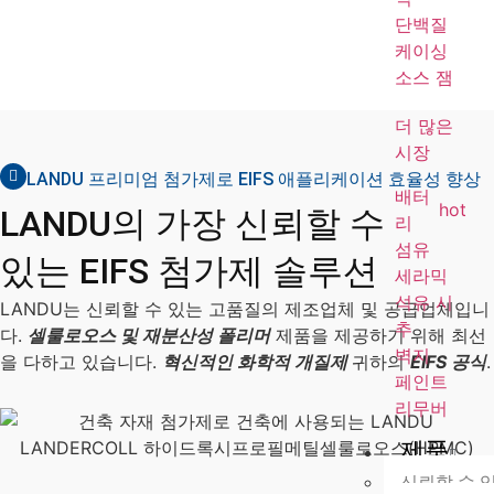
단백질
케이싱
소스 잼
더 많은
시장
LANDU 프리미엄 첨가제로 EIFS 애플리케이션 효율성 향상
배터
hot
LANDU의 가장 신뢰할 수
리
섬유
있는 EIFS 첨가제 솔루션
세라믹
석유 시
LANDU는 신뢰할 수 있는 고품질의 제조업체 및 공급업체입니
추
다.
셀룰로오스 및 재분산성 폴리머
제품을 제공하기 위해 최선
벽지
을 다하고 있습니다.
혁신적인 화학적 개질제
귀하의
EIFS 공식
.
페인트
리무버
제품
신뢰할 수 있