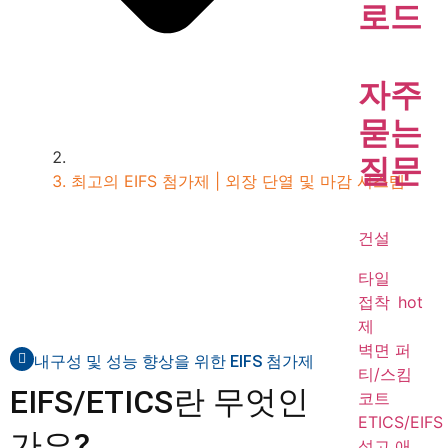
로드
자주
묻는
질문
최고의 EIFS 첨가제 | 외장 단열 및 마감 시스템
건설
타일
접착
hot
제
벽면 퍼
내구성 및 성능 향상을 위한 EIFS 첨가제
티/스킴
EIFS/ETICS란 무엇인
코트
ETICS/EIFS
가요?
석고 애