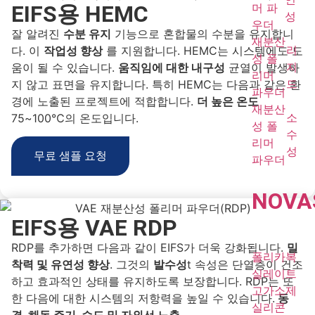
EIFS용 HEMC
머 파
성
우더
잘 알려진
수분 유지
기능으로 혼합물의 수분을 유지합니
재분산
리
다. 이
작업성 향상
를 지원합니다. HEMC는 시스템에도 도
성 폴
지
움이 될 수 있습니다.
움직임에 대한 내구성
균열이 발생하
리머
드
지 않고 표면을 유지합니다. 특히 HEMC는 다음과 같은 환
파우더
경에 노출된 프로젝트에 적합합니다.
더 높은 온도
재분산
소
75~100℃의 온도입니다.
성 폴
수
리머
성
무료 샘플 요청
파우더
NOVA
EIFS용 VAE RDP
RDP를 추가하면 다음과 같이 EIFS가 더욱 강화됩니다.
밀
폴리카복
착력 및 유연성 향상
. 그것의
발수성
t 속성은 단열층이 건조
실레이트
하고 효과적인 상태를 유지하도록 보장합니다. RDP는 또
고가소제
한 다음에 대한 시스템의 저항력을 높일 수 있습니다.
동
실리콘
결-해동 주기, 습도 및 자외선 노출
.