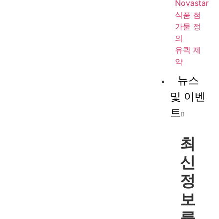
Novastar
식품 첨
가물 정
의
유퀵 제
약
뉴스
및 이벤
트
최
신
정
보
를