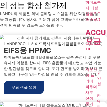
하이드록
의 성능 향상 첨가제
시 에틸
셀룰로오
LANDU의 제품은 외벽 클래딩 시스템을 위한 탁월한 성능
스(HEC)
을 제공합니다. 당사의 전문가 팀이 고객을 안내하고 솔루
션에 만족할 수 있도록 도와드립니다.
ACCU
요금
EIFS용 HPMC
™
하이드록시프로필메틸셀룰로오스는 필수 증점제 및 수분
유지제 역할을 합니다. EIFS 혼합물이 매끄럽고 작업 가능
한 일관성을 갖도록 합니다. 조기 건조를 방지하고 보다 균
재분산
유
일하고 내구성 있는 마감을 얻을 수 있도록 도와줍니다.
성 폴
연
리머
성
파우더
무료 샘플 요청
재분
반
산성
유
폴리
연