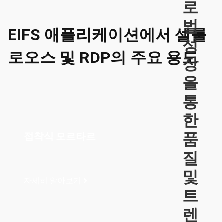
로
벌
EIFS 애플리케이션에서 셀룰
성
로오스 및 RDP의 주요 용도
장
을
통
한
품
접착식 모르타르
질
및
자세히 알아보기
트
렌