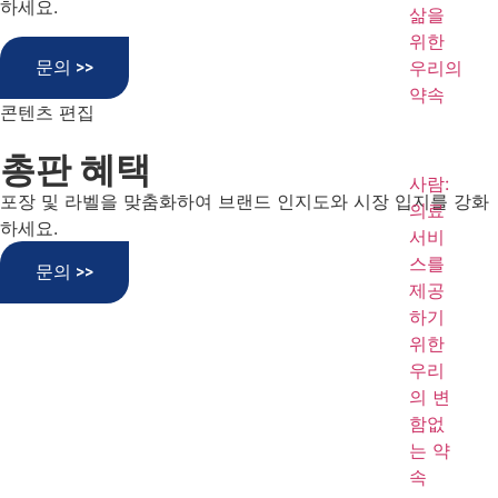
하세요.
삶을
위한
우리의
문의 >>
약속
콘텐츠 편집
총판 혜택
사람:
포장 및 라벨을 맞춤화하여 브랜드 인지도와 시장 입지를 강화
의료
하세요.
서비
스를
문의 >>
제공
하기
위한
우리
의 변
함없
는 약
속
LANDU의 셀룰로오스