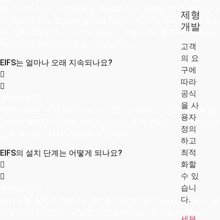
벽 퍼티의 건조 시간은 도포 두께와 환경 조건에 따라 달라집니
제형
다. 일반적으로 첫 번째 코팅이 마르는 데는 약 4~6시간이 걸리
개발
며 이후 코팅은 6~8시간이 걸릴 수 있습니다. 완전히 경화되는
데는 최대 24시간이 걸릴 수 있습니다.
고객
의 요
EIFS는 얼마나 오래 지속되나요?
구에
따라
공식
콘텐츠 편집
을 사
벽면 퍼티는 직사광선과 습기가 없는 서늘하고 건조한 곳에 보
용자
관해야 합니다. 오염을 방지하고 제품을 오랫동안 사용할 수 있
정의
도록 용기를 단단히 밀봉해야 합니다.
하고
최적
EIFS의 설치 단계는 어떻게 되나요?
화할
수 있
습니
콘텐츠 편집
다.
페인트를 칠하기 전에 벽 퍼티를 바르면 벽의 미세한 균열과 결
함을 메워 매끄럽고 균일한 표면을 만드는 데 도움이 됩니다.
세부