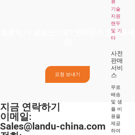
류
기술
지원
랜두
및 기
질문이 더 있으신가요? 언제든지 문의하세
타
요!
궁금한 점이 더 있거나 도움이 필요하면 주저하지 말고 전담팀
사전
에 문의하세요. 지금 바로 문의하세요!
판매
서비
스
요청 보내기
무료
배송
및 샘
지금 연락하기
플 비
이메일:
용을
제공
Sales@landu-china.com
하여