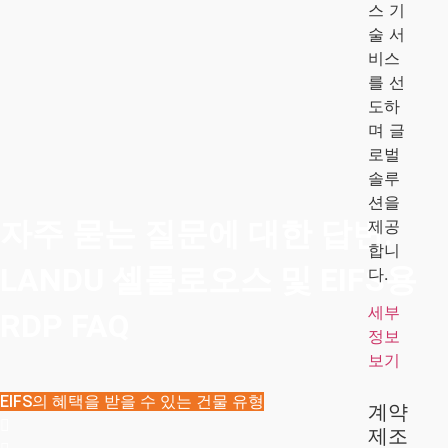
스 기
술 서
비스
를 선
도하
며 글
로벌
솔루
션을
자주 묻는 질문에 대한 답변:
제공
합니
LANDU 셀룰로오스 및 EIFS용
다.
세부
RDP FAQ
정보
보기
EIFS의 혜택을 받을 수 있는 건물 유형
계약
제조