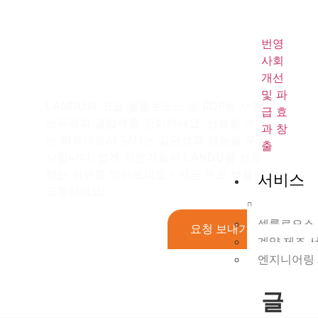
및 RDP로 EIFS 프로
젝트의 수준을 높여보
번영
사회
세요!
개선
및 파
LANDU의 고급 셀룰로오스 및 RDP로 수분
급 효
보유력과 결합력을 강화하세요. 신뢰할 수 있
과 창
는 파트너로서 당사는 일관성과 성능을 우선
출
시합니다. 업계 전문가들이 LANDU를 선호
하는 이유를 알아보세요 - 지금 무료 샘플을
서비스
요청하세요!
셀룰로오스 
요청 보내기
계약 제조 
엔지니어링 
글