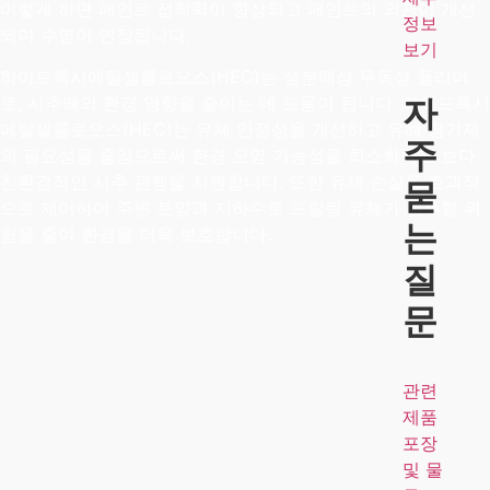
이렇게 하면 페인트 접착력이 향상되고 페인트의 외관이 개선
정보
되며 수명이 연장됩니다.
보기
하이드록시에틸셀룰로오스(HEC)는 생분해성 무독성 폴리머
로, 시추액의 환경 영향을 줄이는 데 도움이 됩니다. 하이드록시
자
에틸셀룰로오스(HEC)는 유체 안정성을 개선하고 유해 첨가제
주
의 필요성을 줄임으로써 환경 오염 가능성을 최소화하고 보다
친환경적인 시추 관행을 지원합니다. 또한 유체 손실을 효과적
묻
으로 제어하여 주변 토양과 지하수로 드릴링 유체가 침투할 위
는
험을 줄여 환경을 더욱 보호합니다.
질
문
관련
제품
포장
및 물