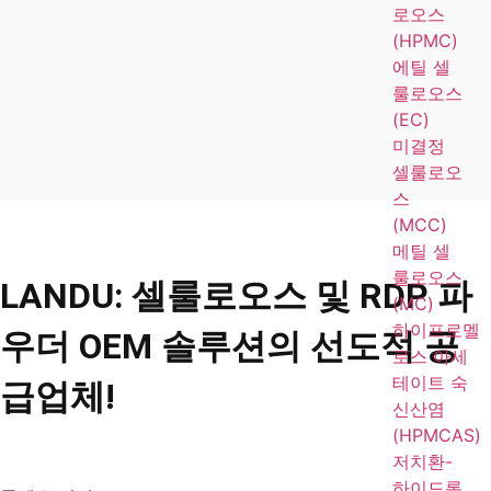
로오스
(HPMC)
에틸 셀
룰로오스
(EC)
미결정
셀룰로오
스
(MCC)
메틸 셀
룰로오스
LANDU: 셀룰로오스 및 RDP 파
(MC)
하이프로멜
우더 OEM 솔루션의 선도적 공
로스 아세
테이트 숙
급업체!
신산염
(HPMCAS)
저치환-
하이드록