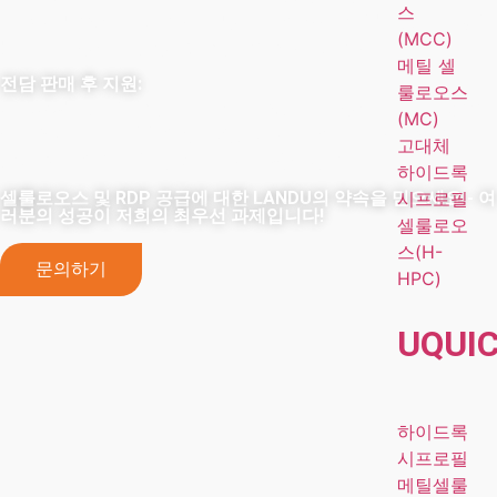
스
로 초과 달성하고 있습니다. 당사의 최첨단 설비는 충분한 생산
(MCC)
능력을 보장하여 항상 정시에 납품할 수 있습니다.
메틸 셀
전담 판매 후 지원:
룰로오스
LANDU는 공급 외에도 프로젝트 성공을 보장하기 위해 맞춤형
(MC)
솔루션과 기술 전문 지식을 제공합니다. 최고의 신뢰성, 품질,
고대체
종합적인 지원을 위해 파트너와 함께하세요.
하이드록
시프로필
셀룰로오스 및 RDP 공급에 대한 LANDU의 약속을 믿으세요 - 여
러분의 성공이 저희의 최우선 과제입니다!
셀룰로오
스(H-
문의하기
HPC)
UQU
I
하이드록
시프로필
메틸셀룰