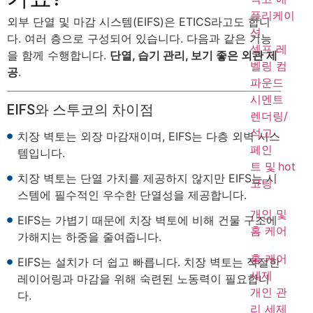
플리케이
외부 단열 및 마감 시스템(EIFS)은 ETICS라고도 합니
션
다. 여러 층으로 구성되어 있습니다. 다음과 같은 기능
셀프 레
을 함께 수행합니다.
단열, 습기 관리, 보기 좋은 외관 제
벨링 컴
공
.
파운드
시멘트
EIFS와 스투코의 차이점
렌더링/
석고
치장 벽토는 외장 마감재이며, EIFS는 다층 외벽 시스
페인
템입니다.
트 및
hot
치장 벽토는 단열 가치를 제공하지 않지만 EIFS는 시
코팅
스템에 필수적인 우수한 단열성을 제공합니다.
개인 및
EIFS는 가볍기 때문에 치장 벽토에 비해 건물 구조에
홈 케어
가해지는 하중을 줄여줍니다.
홈 케어
EIFS는 설치가 더 쉽고 빠릅니다. 치장 벽토는 적절한
세제
레이어링과 마감을 위해 숙련된 노동력이 필요합니
개인 관
다.
리 세제