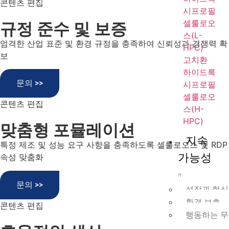
콘텐츠 편집
시프로필
셀룰로오
규정 준수 및 보증
스(L-
엄격한 산업 표준 및 환경 규정을 충족하여 신뢰성과 경쟁력 확
HPC)
보
고치환
하이드록
문의 >>
시프로필
셀룰로오
콘텐츠 편집
스(H-
HPC)
맞춤형 포뮬레이션
지속
특정 제조 및 성능 요구 사항을 충족하도록 셀룰로오스 및 RDP
가능성
속성 맞춤화
문의 >>
성장과 혁신
환경 보호
콘텐츠 편집
행동하는 