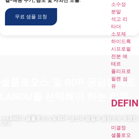
소수성
분말
무료 샘플 요청
석고 리
타더
소포제
하이드록
시프로필
전분 에
테르
폴리프로
필렌 섬
셀룰로오스 및 RDP 공급업체로
유
LANDU를 선택해야 하는 이유
DE
FIN
>> LANDU: 셀룰로오스 및 RDP 생산의 품질과 용량으로 유명합
니다.
미결정
LANDU는 셀룰로오스 및 RDP 생산에서 신뢰성과 우수한 품질
셀룰로오
로 유명합니다. 엄격한 품질 관리를 통해 업계 표준을 지속적으