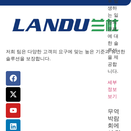
후 발
생하
는 일
련의
문제
에 대
한 솔
루션
저희 팀은 다양한 고객의 요구에 맞는 높은 기준과 유연한
을 제
솔루션을 보장합니다.
공합
니다.
세부
정보
보기
무역
박람
회에