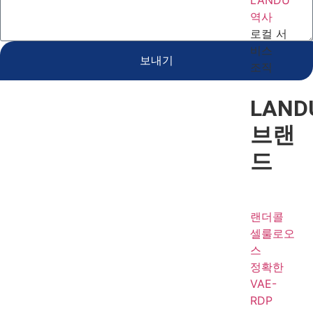
역사
로컬 서
비스
보내기
조직
LAND
브랜
드
랜더콜
셀룰로오
스
정확한
VAE-
RDP