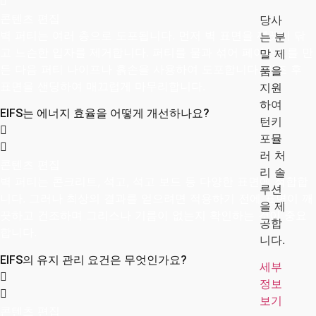
콘텐츠 편집
당사
벽 퍼티는 여러 층으로 도포됩니다. 먼저 벽 표면을 깨끗이 닦
는 분
고 느슨한 입자를 제거합니다. 퍼티를 물과 섞어 페이스트를 만
말 제
든 다음 퍼티 나이프나 흙손을 사용하여 도포합니다. 건조 후
품을
표면을 샌딩하여 매끄럽게 마무리합니다.
지원
하여
EIFS는 에너지 효율을 어떻게 개선하나요?
턴키
포뮬
러 처
콘텐츠 편집
리 솔
벽 퍼티는 콘크리트, 석고, 석고 보드 등 다양한 표면에 적합합
루션
니다. 그러나 최상의 결과를 얻으려면 적용하기 전에 표면이 깨
을 제
끗하고 건조하며 그리스나 기름이 없는지 확인하는 것이 중요
공합
합니다.
니다.
EIFS의 유지 관리 요건은 무엇인가요?
세부
정보
보기
콘텐츠 편집