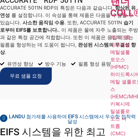
랜더
ACCURATE™ RDP 5011N
ACCURATE 5011N RDP의 특징은 다음과 같습니다.
향상된 유
COLL
연성
를 설정합니다. 이 속성을 통해 제품은 다음을 수행할 수
있습니다.
사소한 움직임 수용
. 또한, ACCURATE 5011N
습기
로부터 EIFS를 보호합니다.
. 이 제품은 물에 자주 노출되는 주방
하이드록
과 같은 특정 공간에 적합합니다. 또한 이 제품은 응집력 있는
시프로필
필름을 형성하는 데 도움이 됩니다,
완성된 시스템의 무결성 향
메틸셀룰
상
.
로오스
유연성 향상
방수 기능
필름 형성 용량
(HPMC)
하이드록시
무료 샘플 요청
메틸 셀룰로
스
(HEMC/MH
카복시메
틸셀룰로
LANDU 첨가제를 사용하여 EIFS 시스템에서 우수한 접착력
오스 나
달성
트륨
EIFS 시스템을 위한 최고
(CMC)