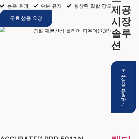
농축 효과
수분 유지
향상된 결합 강도
제공
무료 샘플 요청
시장
솔루
션
무
료
샘
플
요
청
하
기