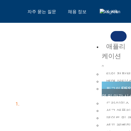
자주 묻는 질문
채용 정보
Korean
애플리
케이션
타일 접착제
벽면 퍼티/
최고의 EIFS
EIFS 첨가제
열 및 마감 시
드라이믹스
홈
석고 애플
페인트 및 
셀프 레벨링