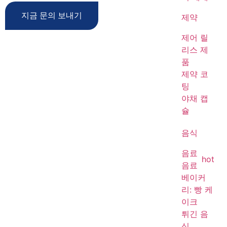
지금 문의 보내기
제약
제어 릴
리스 제
품
제약 코
팅
야채 캡
슐
음식
음료
hot
음료
베이커
리: 빵 케
이크
튀긴 음
식