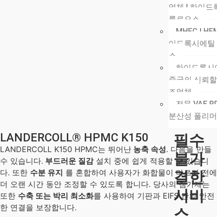
업체 | 하이
룰로오스
MHEC | H
이드록시에틸 
스
하이드록시에
중국의 신뢰할 
조업체
전문 VAE R
분산성 폴리머
LANDERCOLL® HPMC K150
필수
LANDERCOLL K150 HPMC는 뛰어난
농축 속성
. 다음을 만들
불가
수 있습니다.
부드러운 질감
설치 중에 쉽게 적용할 수 있습니
다. 또한
수분 유지
를 혼합하여 사용자가 화합물이 마르기 전에
결한
더 오랜 시간 동안 조정할 수 있도록 합니다. 당사의 첨가제는
서비
또한
수축 또는 박리 최소화
를 사용하여 기판과 EIFS 간의 안전
한 연결을 보장합니다.
스